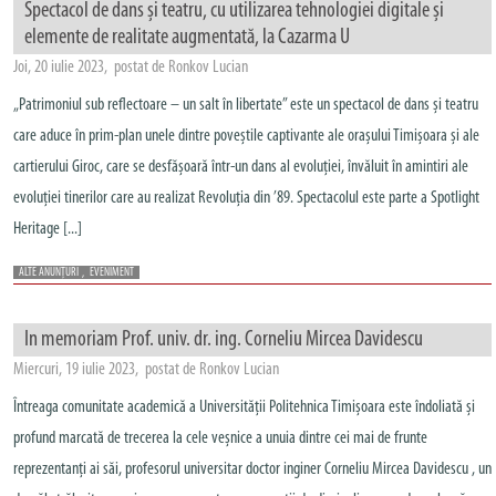
Spectacol de dans și teatru, cu utilizarea tehnologiei digitale și
elemente de realitate augmentată, la Cazarma U
Joi, 20 iulie 2023, postat de Ronkov Lucian
„Patrimoniul sub reflectoare – un salt în libertate” este un spectacol de dans și teatru
care aduce în prim-plan unele dintre poveștile captivante ale orașului Timișoara și ale
cartierului Giroc, care se desfășoară într-un dans al evoluției, învăluit în amintiri ale
evoluției tinerilor care au realizat Revoluția din ’89. Spectacolul este parte a Spotlight
Heritage [...]
ALTE ANUNȚURI
,
EVENIMENT
In memoriam Prof. univ. dr. ing. Corneliu Mircea Davidescu
Miercuri, 19 iulie 2023, postat de Ronkov Lucian
Întreaga comunitate academică a Universității Politehnica Timișoara este îndoliată și
profund marcată de trecerea la cele veșnice a unuia dintre cei mai de frunte
reprezentanți ai săi, profesorul universitar doctor inginer Corneliu Mircea Davidescu , un