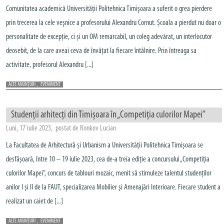
Comunitatea academică Universităţii Politehnica Timişoara a suferit o grea pierdere
prin trecerea la cele veşnice a profesorului Alexandru Cornut. Școala a pierdut nu doar o
personalitate de excepție, ci și un OM remarcabil, un coleg adevărat, un interlocutor
deosebit, de la care aveai ceva de învățat la fiecare întâlnire. Prin întreaga sa
activitate, profesorul Alexandru [...]
ALTE ANUNȚURI
,
EVENIMENT
Studenții arhitecți din Timișoara în „Competiția culorilor Mapei”
Luni, 17 iulie 2023, postat de Ronkov Lucian
La Facultatea de Arhitectură și Urbanism a Universității Politehnica Timișoara se
desfășoară, între 10 – 19 iulie 2023, cea de-a treia ediție a concursului „Competiția
culorilor Mapei”, concurs de tablouri mozaic, menit să stimuleze talentul studenților
anilor I și II de la FAUT, specializarea Mobilier și Amenajări Interioare. Fiecare student a
realizat un caiet de [...]
ALTE ANUNȚURI
,
EVENIMENT