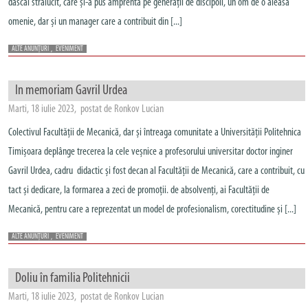
dascăl strălucit, care și-a pus amprenta pe generații de discipoli, un om de o aleasă
omenie, dar și un manager care a contribuit din [...]
ALTE ANUNȚURI
,
EVENIMENT
In memoriam Gavril Urdea
Marti, 18 iulie 2023, postat de Ronkov Lucian
Colectivul Facultății de Mecanică, dar și întreaga comunitate a Universității Politehnica
Timișoara deplânge trecerea la cele veșnice a profesorului universitar doctor inginer
Gavril Urdea, cadru didactic și fost decan al Facultății de Mecanică, care a contribuit, cu
tact și dedicare, la formarea a zeci de promoții. de absolvenți, ai Facultății de
Mecanică, pentru care a reprezentat un model de profesionalism, corectitudine și [...]
ALTE ANUNȚURI
,
EVENIMENT
Doliu în familia Politehnicii
Marti, 18 iulie 2023, postat de Ronkov Lucian