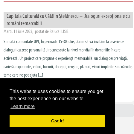
Capitala Culturală cu Cătălin Ștefănescu – Dialoguri excepționale cu
români remarcabili
Marti, 11 iulie 2023, postat de Raluca ILISIE
Stimată comunitate UPT, În perioada 15-30 iulie, dorim să vă învităm la o serie de
dialoguri cu zece personalități recunoscute la nivel mondial în domeniile în care
activează. Un proiect care propune o experiență memorabilă: un dialog despre viață,
carieră, experiențe, valori, bucurii, decepții, reușite, planuri, visuri împlinite sau năruite,
teme care ne pot ajuta [...]
ALTE ANUNȚURI
,
EVENIMENT
This website uses cookies to ensure you get
the best experience on our website.
Learn more
Avizier UPT
Got it!