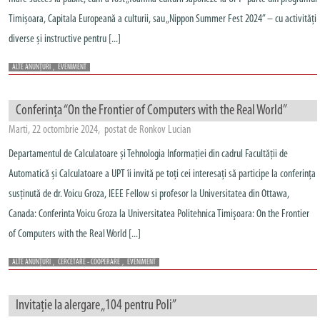
Timișoara, Capitala Europeană a culturii, sau „Nippon Summer Fest 2024” – cu activități
diverse și instructive pentru [...]
ALTE ANUNȚURI
,
EVENIMENT
Conferința “On the Frontier of Computers with the Real World”
Marti, 22 octombrie 2024, postat de Ronkov Lucian
Departamentul de Calculatoare și Tehnologia Informației din cadrul Facultății de
Automatică și Calculatoare a UPT îi invită pe toți cei interesați să participe la conferința
susținută de dr. Voicu Groza, IEEE Fellow si profesor la Universitatea din Ottawa,
Canada: Conferinta Voicu Groza la Universitatea Politehnica Timişoara: On the Frontier
of Computers with the Real World [...]
ALTE ANUNȚURI
,
CERCETARE - COOPERARE
,
EVENIMENT
Invitație la alergare „104 pentru Poli”