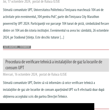
Joi, 17 octombrie 2024, postat de Raluca ILISIE
Stimată comunitate UPT, Universitatea Politehnica Timișoara marchează 104 ani de
activitate prin evenimentul „104 pentru Poli”, parte din Timișoara City Marathon
powered by UPT 2024. Participanții vor parcurge 104 tururi de pistă, simbolizând fiecare
dintre cei 104 ani din istoria instituției. Evenimentul va avea loc sâmbătă, 26 octombrie
2024, pe Stadionul Știința. Este deschis tuturor [...]
ALTE ANUNȚURI
,
EVENIMENT
Procedura de verificare tehnică a instalațiilor de gaz la locurile de
consum UPT
Miercuri, 16 octombrie 2024, postat de Raluca ILISIE
Stimată comunitate UPT, Dorim să vă informăm că orice verificare tehnică a
instalațiilor de gaz ale locurilor de consum aparținând UPT va fi efectuată doar după
obținerea acceptului scris din partea Direcției Tehnice.
ALTE ANUNȚURI