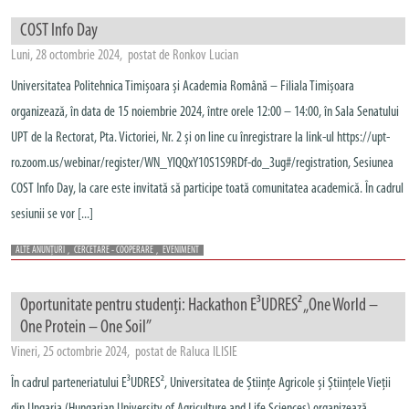
COST Info Day
Luni, 28 octombrie 2024, postat de Ronkov Lucian
Universitatea Politehnica Timișoara și Academia Română – Filiala Timișoara
organizează, în data de 15 noiembrie 2024, între orele 12:00 – 14:00, în Sala Senatului
UPT de la Rectorat, Pta. Victoriei, Nr. 2 și on line cu înregistrare la link-ul https://upt-
ro.zoom.us/webinar/register/WN_YIQQxY10S1S9RDf-do_3ug#/registration, Sesiunea
COST Info Day, la care este invitată să participe toată comunitatea academică. În cadrul
sesiunii se vor [...]
ALTE ANUNȚURI
,
CERCETARE - COOPERARE
,
EVENIMENT
Oportunitate pentru studenți: Hackathon E³UDRES² „One World –
One Protein – One Soil”
Vineri, 25 octombrie 2024, postat de Raluca ILISIE
În cadrul parteneriatului E³UDRES², Universitatea de Științe Agricole și Științele Vieții