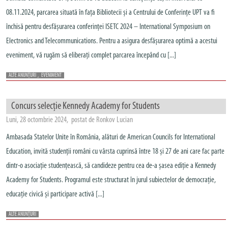
08.11.2024, parcarea situată în fața Bibliotecii și a Centrului de Conferințe UPT va fi
închisă pentru desfășurarea conferinței ISETC 2024 – International Symposium on
Electronics and Telecommunications. Pentru a asigura desfășurarea optimă a acestui
eveniment, vă rugăm să eliberați complet parcarea începând cu [...]
ALTE ANUNȚURI
,
EVENIMENT
Concurs selecție Kennedy Academy for Students
Luni, 28 octombrie 2024, postat de Ronkov Lucian
Ambasada Statelor Unite în România, alături de American Councils for International
Education, invită studenții români cu vârsta cuprinsă între 18 și 27 de ani care fac parte
dintr-o asociație studențească, să candideze pentru cea de-a șasea ediție a Kennedy
Academy for Students. Programul este structurat în jurul subiectelor de democrație,
educație civică și participare activă [...]
ALTE ANUNȚURI