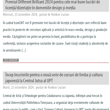
Premiul Different Brilliant 2024 pentru cele mai bune lucrări de
licență/dizertație în domeniile design și media
Miercuri, 23 octombrie 2024, postat de Ronkov Lucian
În cadrul IconCMT vor fi premiate trei lucrări de licență și dizertație care reflectă bune
practici în proiecte de cercetare aplicată și artistică în mass-media, design și producție
media. Câștigătorii vor primi un premiu în bani, posibilitatea de a participa la
conferință, inclusiv acoperirea costurilor de cazare. Sunt vizați studenți și absolvenți de
la următoarele [...]
ALTE ANUNȚURI
Încep înscrierile pentru o nouă serie de cursuri de limba și cultura
japoneză la Centrul Jutsu al UPT
Marti, 22 octombrie 2024, postat de Ronkov Lucian
Centrul de Artă și Tehnologie pentru Colaborarea cu Japonia, înființat anul trecut în
cadrul Universității Politehnica Timișoara, a organizat deja evenimente culturale de
mare succes la public, cum a fost „Toamna Culturii Japoneze la UPT” parte din programul