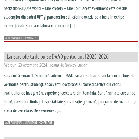
din Ungaria (Hungarian University of Agriculture and Life Sciences) organizează
hackathon-ul „One World – One Protein – One Soil”. Acest eveniment este deschis
studenților din cadrul UPT și partenerilor săi, oferind ocazia de a lucra în echipe
internaționale și de a colabora cu companii [...]
ALTE ANUNȚURI
,
EVENIMENT
Lansare oferta de burse DAAD pentru anul 2025-2026
Miercuri, 23 octombrie 2024, postat de Ronkov Lucian
Serviciul German de Schimb Academic (DAAD) scoate și în acest an la concurs burse în
Germania pentru studenți, absolvenți, doctoranzi și cadre didactice din cadrul
instituțiilor de învățământ superior și cercetare din România. Sunt finanțate cursuri de
limbă, cursuri de limbaj de specialitate și civilizație germană, programe de masterat și
stagii de cercetare. De asemenea, [...]
ALTE ANUNȚURI
,
CERCETARE - COOPERARE