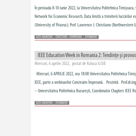
În perioada 8-10 iunie 2022, la Universitatea Politehnica Timișoara,
Network for Economic Research. Data limită a trimiterii lucrărilor es
(University of Piraeus); Prof. Lawrence J. Christiano (Northwestern Uni
ALTE ANUNȚURI
,
CERCETARE - COOPERARE
,
EVENIMENT
IEEE Education Week in Romania 2: Tendințe și provoc
Miercuri, 6 aprilie 2022, postat de Raluca ILISIE
Miercuri, 6 APRILIE 2022, ora 18:00 Universitatea Politehnica Tim
IEEE, parte a webinarilor Construim Împreună. Prezintă Prof.dr.ing.
– Universitatea Politehnica București, Coordonator Chapters IEEE Roma
ALTE ANUNȚURI
,
EVENIMENT