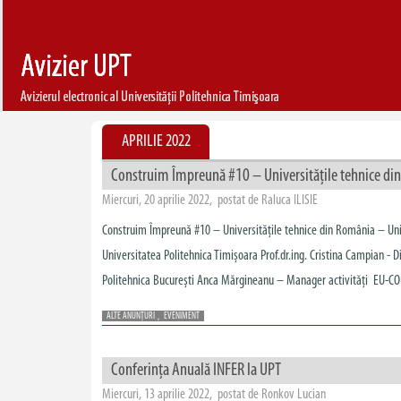
APRILIE 2022
Construim Împreună #10 – Universitățile tehnice din
Miercuri, 20 aprilie 2022, postat de Raluca ILISIE
Construim Împreună #10 – Universitățile tehnice din România – Unive
Universitatea Politehnica Timișoara Prof.dr.ing. Cristina Campian - Di
Politehnica București Anca Mărgineanu – Manager activități EU-CONE
ALTE ANUNȚURI
,
EVENIMENT
Conferința Anuală INFER la UPT
Miercuri, 13 aprilie 2022, postat de Ronkov Lucian