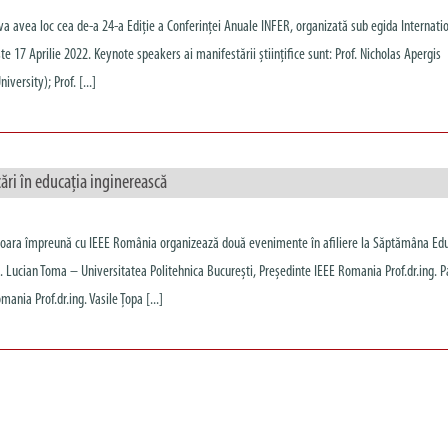
 va avea loc cea de-a 24-a Ediție a Conferinței Anuale INFER, organizată sub egida Internati
te 17 Aprilie 2022. Keynote speakers ai manifestării științifice sunt: Prof. Nicholas Apergis
versity); Prof. [...]
ări în educația inginerească
ișoara împreună cu IEEE România organizează două evenimente în afiliere la Săptămâna Edu
 Lucian Toma – Universitatea Politehnica București, Președinte IEEE Romania Prof.dr.ing. P
nia Prof.dr.ing. Vasile Ţopa [...]