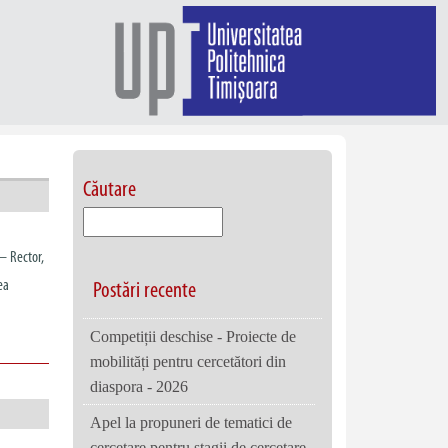
Căutare
– Rector,
ea
Postări recente
Competiții deschise - Proiecte de
mobilități pentru cercetători din
diaspora - 2026
Apel la propuneri de tematici de
cercetare pentru stagii de cercetare