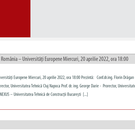
 România – Universități Europene Miercuri, 20 aprilie 2022, ora 18:00
rsități Europene Miercuri, 20 aprilie 2022, ora 18:00 Prezintă: Conf.dr.ing. Florin Drăgan 
rector, Universitatea Tehnică Cluj Napoca Prof. dr. ing. George Darie - Prorector, Universitat
XUS – Universitatea Tehnică de Construcții București [...]