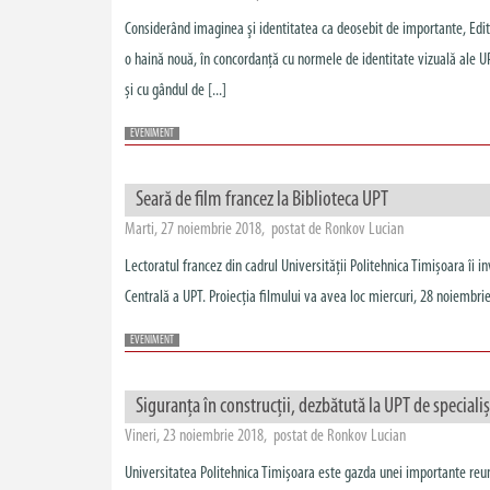
Considerând imaginea şi identitatea ca deosebit de importante, Editu
o haină nouă, în concordanţă cu normele de identitate vizuală ale UPT
și cu gândul de [...]
EVENIMENT
Seară de film francez la Biblioteca UPT
Marti, 27 noiembrie 2018, postat de Ronkov Lucian
Lectoratul francez din cadrul Universității Politehnica Timișoara îi in
Centrală a UPT. Proiecția filmului va avea loc miercuri, 28 noiembrie
EVENIMENT
Siguranța în construcții, dezbătută la UPT de specialișt
Vineri, 23 noiembrie 2018, postat de Ronkov Lucian
Universitatea Politehnica Timișoara este gazda unei importante reuniu