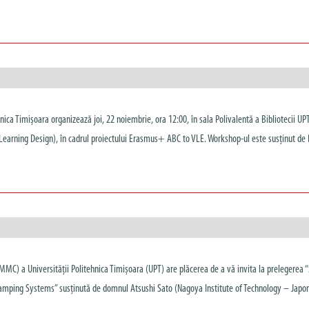
nica Timișoara organizează joi, 22 noiembrie, ora 12:00, în sala Polivalentă a Bibliotecii UPT
earning Design), în cadrul proiectului Erasmus+ ABC to VLE. Workshop-ul este susținut de D
MMC) a Universității Politehnica Timișoara (UPT) are plăcerea de a vă invita la prelegerea 
Damping Systems” susținută de domnul Atsushi Sato (Nagoya Institute of Technology – Japon