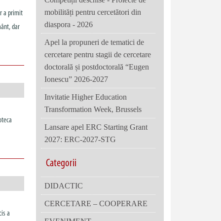
mobilități pentru cercetători din
r a primit
diaspora - 2026
mânt, dar
Apel la propuneri de tematici de
cercetare pentru stagii de cercetare
doctorală și postdoctorală “Eugen
Ionescu” 2026-2027
Invitatie Higher Education
Transformation Week, Brussels
ioteca
Lansare apel ERC Starting Grant
]
2027: ERC-2027-STG
Categorii
DIDACTIC
CERCETARE – COOPERARE
cis a