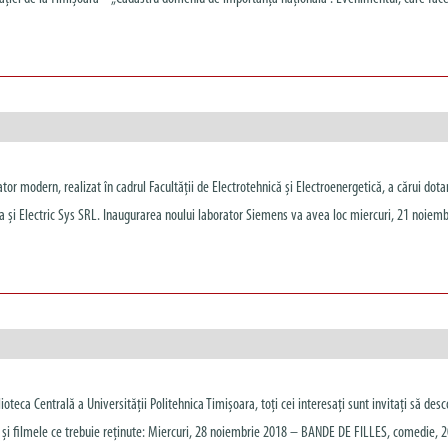
r modern, realizat în cadrul Facultății de Electrotehnică și Electroenergetică, a cărui dotar
 și Electric Sys SRL. Inaugurarea noului laborator Siemens va avea loc miercuri, 21 noiemb
blioteca Centrală a Universității Politehnica Timișoara, toți cei interesați sunt invitați să des
tele și filmele ce trebuie reținute: Miercuri, 28 noiembrie 2018 – BANDE DE FILLES, comedie, 