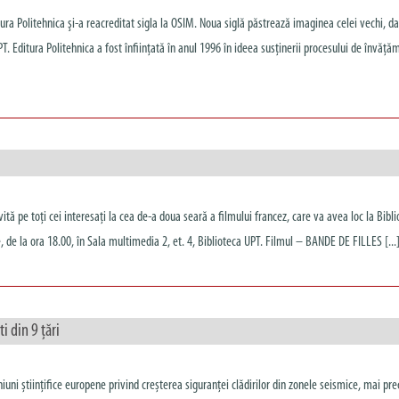
ra Politehnica şi-a reacreditat sigla la OSIM. Noua siglă păstrează imaginea celei vechi, da
. Editura Politehnica a fost înfiinţată în anul 1996 în ideea susținerii procesului de învăță
vită pe toți cei interesați la cea de-a doua seară a filmului francez, care va avea loc la Bibl
, de la ora 18.00, în Sala multimedia 2, et. 4, Biblioteca UPT. Filmul – BANDE DE FILLES [...
i din 9 țări
ni științifice europene privind creșterea siguranței clădirilor din zonele seismice, mai pre