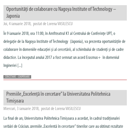
Oportunități de colaborare cu Nagoya Institute of Technology –
Japonia
Joi, 4 ianuarie 2018, postat de Lorena VASILESCU
În 9 ianuarie 2018, ora 11:00, în Amfiteatrul K1 al Centrului de Conferințe UPT, o
delegație de la Nagoya Institute of Technology (Japonia), va prezenta oportunitățile de
colaborare în domeniile educației și al cercetării, al schimbului de studenți și de cadre
didactice. La începutul anului 2017 a fost semnat un acord Erasmus+ în domeniul
Ingineriei [...]
CERCETARE - COOPERARE
Premiile „Excelență în cercetare” la Universitatea Politehnica
Timișoara
Miercuri, 3 ianuarie 2018, postat de Lorena VASILESCU
La final de an, Universitatea Politehnica Timișoara a acordat, în cadrul tradiționalei
serbări de Crăciun, premiile „Excelență în cercetare” tinerilor care au obținut rezultate