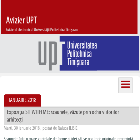
IANUARIE 2018
Expoziția SIT WITH ME: scaunele, văzute prin ochii viitorilor
arhitecți
Marti, 30 ianuarie 2018, postat de Raluca ILISIE
Scaunele, într-o mare varietate de forme și idei cât se poate de originale, reprezintă