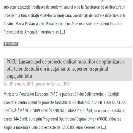
subiectul expoziției realizate de studenții anului 6 de la Facultatea de Arhitectură și
Urbanism a Universității Politehnica Timișoara, coordonați de cadrele didactice: arh.
Cristina Maria Povian și arh. Mihai Donici. Lucrările realizate de studenți în cadrul
Proiectului de Amenajări Interioare au [...]
EVENIMENT
POCU: Lansare apel de proiecte dedicat măsurilor de optimizare a
ofertelor de studii din învăţământul superior în sprijinul
angajabilităţii
Joi, 25 ianuarie 2018, postat de Raluca ILISIE
Ministerul Fondurilor Europene (MFE) a publicat Ghidul Solicitantului – Condiţii
Specifice pentru apelul de proiecte MĂSURI DE OPTIMIZARE A OFERTELOR DE STUDII
DIN ÎNVĂȚĂMÂNTUL SUPERIOR ÎN SPRIJINUL ANGAJABILITĂȚII, cu o alocare totală de
aprox. 144,3 mil. euro prin Programul Operaţional Capital Uman (POCU). Valoarea
eligibilă maximă a unui proiect este de 1.500.000 euro. Cererea de [...]