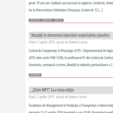
peste 19 ani care studiază sau lucrează in inginerie, medicină, tehn
loc la Universitatea Politehnica Timișoara, în data de 12 [...]
CERCETARE - COOPERARE
,
DIDACTIC
Noutăți în domeniul injectării materialelor plastice
Vineri, 5 aprilie 2019, postat de Ronkov Lucian
Centrul de Competențe în Plasturgie (CCP) / Departamentul de Inginer
2019, între orele 9:00-13:00, în amfiteatrul K1 din Centrul de Con
Germania, seminarul cu tema „Noutăți în industria prelucrătoare a [.
EVENIMENT
„Zilele MPT”, la a treia ediție
Marti, 2 aprilie 2019, postat de Ronkov Lucian
Facultatea de Management în Producție și Transporturi a Universități
perioada 11-12 aprilie 2019 începând cu ora 10.00. Programul manifes