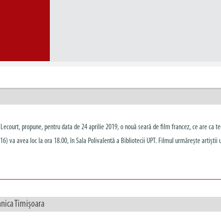
e Lecourt, propune, pentru data de 24 aprilie 2019, o nouă seară de film francez, ce are ca 
) va avea loc la ora 18.00, în Sala Polivalentă a Bibliotecii UPT. Filmul urmărește artiștii u
hnica Timișoara