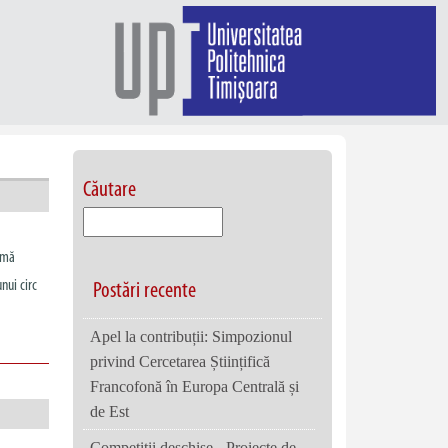
Căutare
temă
nui circ
Postări recente
Apel la contribuții: Simpozionul
privind Cercetarea Științifică
Francofonă în Europa Centrală și
de Est
Competiții deschise - Proiecte de