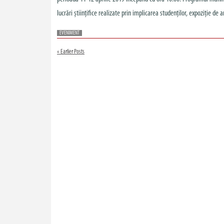
lucrări științifice realizate prin implicarea studenților, expoziție de ar
EVENIMENT
« Earlier Posts