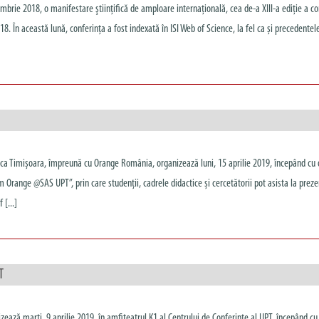
embrie 2018, o manifestare ştiinţifică de amploare internaţională, cea de-a XIII-a ediţie a co
8. În această lună, conferința a fost indexată în ISI Web of Science, la fel ca și precedentele 
ica Timișoara, împreună cu Orange România, organizează luni, 15 aprilie 2019, începând cu 
m Orange @SAS UPT”, prin care studenții, cadrele didactice și cercetătorii pot asista la prez
 [...]
T
izează marți, 9 aprilie 2019, în amfiteatrul K1 al Centrului de Conferințe al UPT, începând cu