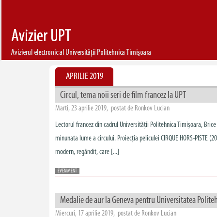
APRILIE 2019
Circul, tema noii seri de film francez la UPT
Marti, 23 aprilie 2019, postat de Ronkov Lucian
Lectorul francez din cadrul Universității Politehnica Timișoara, Bric
minunata lume a circului. Proiecția peliculei CIRQUE HORS-PISTE (2016
modern, regândit, care [...]
EVENIMENT
Medalie de aur la Geneva pentru Universitatea Polite
Miercuri, 17 aprilie 2019, postat de Ronkov Lucian