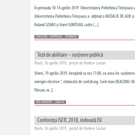
În perioada 10-14 aprilie 2019 Universitatea Politehnica Timișoara a
Universitatea Politehnica Timișoara a obținut o MEDALIE DE AUR și u
Roland SZABO și Aurel GONTEAN, cadre [...]
CERCETARE - COOPERARE
,
EVENIMENT
Teză de abilitare – susținere publică
Marti, 16 aprilie 2019, postat de Ronkov Lucian
Vineri, 19 aprilie 2019, începând cu ora 11:00, va avea loc susținerea p
energiei electrice “, elaborată de conf.dr.ing. Sorin Ioan DEACONU. M
Pârvan, nr. 2.
ALTE ANUNȚURI
,
DIDACTIC
Conferința ISETC 2018, indexată ISI
Marti, 16 aprilie 2019, postat de Ronkov Lucian