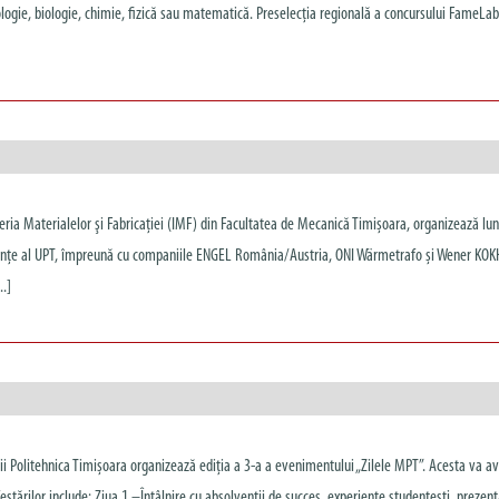
ologie, biologie, chimie, fizică sau matematică. Preselecția regională a concursului FameLa
ia Materialelor şi Fabricaţiei (IMF) din Facultatea de Mecanică Timișoara, organizează luni
ferințe al UPT, împreună cu companiile ENGEL România/Austria, ONI Wärmetrafo și Wener KOK
..]
i Politehnica Timișoara organizează ediția a 3-a a evenimentului „Zilele MPT”. Acesta va av
tărilor include: Ziua 1 –Întâlnire cu absolvenții de succes, experiențe studențești, prezen