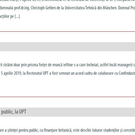
” domnului prof.dr.ing. Christoph Gehlen de la Universitatea Tehnică din München. Domnul Pr
ţiilor pe [...]
ii străini doar prin prisma forței de muncă ieftine s-a cam încheiat, astfel încât managerii 
eri, 5 aprilie 2019, la Rectoratul UPT a fost semnat un acord cadru de colaborare cu Confindust
 public, la UPT
 științei pentru public, cu finanțare britanică, este deschis tuturor studenților și cercetăt