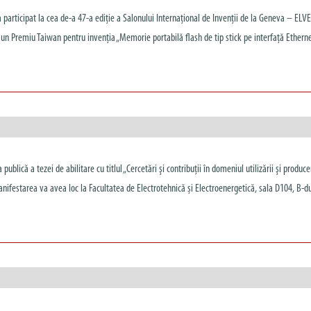
 participat la cea de-a 47-a ediție a Salonului Internaţional de Invenţii de la Geneva – ELV
n Premiu Taiwan pentru invenția „Memorie portabilă flash de tip stick pe interfață Ethernet
ublică a tezei de abilitare cu titlul „Cercetări şi contribuţii în domeniul utilizării şi producer
anifestarea va avea loc la Facultatea de Electrotehnică și Electroenergetică, sala D104, B-du