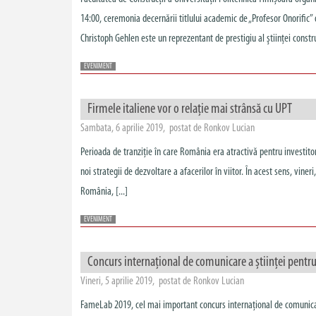
14:00, ceremonia decernării titlului academic de „Profesor Onorific
Christoph Gehlen este un reprezentant de prestigiu al ştiinţei construc
EVENIMENT
Firmele italiene vor o relație mai strânsă cu UPT
Sambata, 6 aprilie 2019, postat de Ronkov Lucian
Perioada de tranziție în care România era atractivă pentru investitor
noi strategii de dezvoltare a afacerilor în viitor. În acest sens, vin
România, [...]
EVENIMENT
Concurs internațional de comunicare a științei pentru
Vineri, 5 aprilie 2019, postat de Ronkov Lucian
FameLab 2019, cel mai important concurs internațional de comunicare a