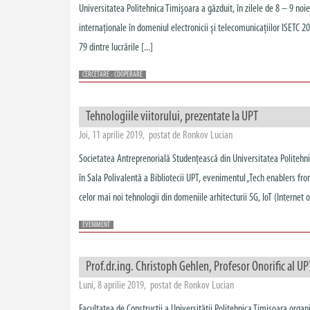
Universitatea Politehnica Timişoara a găzduit, în zilele de 8 – 9 noi
internaţionale în domeniul electronicii şi telecomunicaţiilor ISETC 201
79 dintre lucrările [...]
CERCETARE - COOPERARE
Tehnologiile viitorului, prezentate la UPT
Joi, 11 aprilie 2019, postat de Ronkov Lucian
Societatea Antreprenorială Studențească din Universitatea Politehn
în Sala Polivalentă a Bibliotecii UPT, evenimentul „Tech enablers fro
celor mai noi tehnologii din domeniile arhitecturii 5G, IoT (Internet of
EVENIMENT
Prof.dr.ing. Christoph Gehlen, Profesor Onorific al UP
Luni, 8 aprilie 2019, postat de Ronkov Lucian
Facultatea de Construcții a Universității Politehnica Timișoara organ