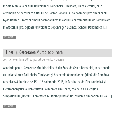
în Sala Mare a Senatului Universității Politehnica Timișoara, Piața Victoriei, nr. 2,
ceremonia de decernare a titlului de Doctor Honoris Causa doamnei prof.em.dr.habil.
Gyde Hansen. Profesor emerit doctor abilitat în cadrul Departamentului de Comunicare
în Afaceri, la prestigioasa universitate Copenhagen Business School, Danemarca [...]
EVENIMENT
Tinerii şi Cercetarea Multidisciplinară
Joi, 15 noiembrie 2018, postat de Ronkov Lucian
Asociaţia pentru Cercetare Multidisciplinară din Zona de Vest a României, în parteneriat
cu Universitatea Politehnica Timişoara şi Academia Oamenilor de Ştiinţă din România
organizează, în zilele de 15 – 16 noiembrie 2018, la Facultatea de Electrotehnică şi
Electroenergetică a Universităţii Politehnica Timişoara, cea de-a XX-a ediţie a
Simpozionului „Tinerii şi Cercetarea Multidisciplinară”. Deschiderea simpozionului va [...]
EVENIMENT