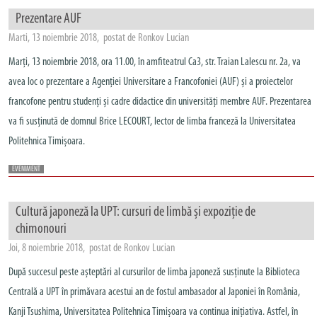
Prezentare AUF
Marti, 13 noiembrie 2018, postat de Ronkov Lucian
Marți, 13 noiembrie 2018, ora 11.00, în amfiteatrul Ca3, str. Traian Lalescu nr. 2a, va
avea loc o prezentare a Agenției Universitare a Francofoniei (AUF) și a proiectelor
francofone pentru studenți și cadre didactice din universități membre AUF. Prezentarea
va fi susținută de domnul Brice LECOURT, lector de limba franceză la Universitatea
Politehnica Timișoara.
EVENIMENT
Cultură japoneză la UPT: cursuri de limbă și expoziție de
chimonouri
Joi, 8 noiembrie 2018, postat de Ronkov Lucian
După succesul peste așteptări al cursurilor de limba japoneză susținute la Biblioteca
Centrală a UPT în primăvara acestui an de fostul ambasador al Japoniei în România,
Kanji Tsushima, Universitatea Politehnica Timișoara va continua inițiativa. Astfel, în