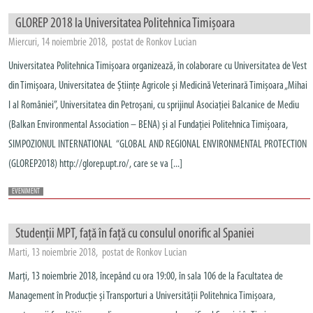
GLOREP 2018 la Universitatea Politehnica Timișoara
Miercuri, 14 noiembrie 2018, postat de Ronkov Lucian
Universitatea Politehnica Timișoara organizează, în colaborare cu Universitatea de Vest
din Timișoara, Universitatea de Științe Agricole și Medicină Veterinară Timișoara „Mihai
I al României”, Universitatea din Petroșani, cu sprijinul Asociației Balcanice de Mediu
(Balkan Environmental Association – BENA) și al Fundației Politehnica Timișoara,
SIMPOZIONUL INTERNATIONAL “GLOBAL AND REGIONAL ENVIRONMENTAL PROTECTION
(GLOREP2018) http://glorep.upt.ro/, care se va [...]
EVENIMENT
Studenții MPT, față în față cu consulul onorific al Spaniei
Marti, 13 noiembrie 2018, postat de Ronkov Lucian
Marți, 13 noiembrie 2018, începând cu ora 19:00, în sala 106 de la Facultatea de
Management în Producție și Transporturi a Universității Politehnica Timișoara,