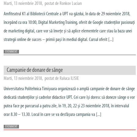
Marti, 13 noiembrie 2018, postat de Ronkov Lucian
Amfiteatrul K1 al Bibliotecii Centrale a UPT va găzdui, în data de 29 noiembrie 2018,
începând cu ora 10:00, Digital Marketing Training, oferit de Google studenților pasionați
de marketing digital, care vor să învețe și să aplice elementele care stau la baza unei
strategii online de succes – primii pași în mediul digital. Cursul oferit [...]
EVENIMENT
Campanie de donare de sânge
Marti, 13 noiembrie 2018, postat de Raluca ILISIE
Universitatea Politehnica Timișoara organizează o amplă campanie de donare de sânge
dedicată studențiilor și cadrelor didactice UPT. Cei care își doresc să doneze sânge o vor
putea face pe parcursul a patru zile, în 19, 20, 22 și 23 noiembrie 2018, în intervalul
orar 8.30 – 13.30. Locul în care se va desfășura campania va [...]
EVENIMENT