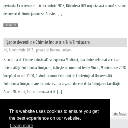
perioada 15 noiembrie – 6 decembrie 2018, Biblioteca UPT organizează o nouă sesiune
de cursuri de limba japoneză. Acestea [...]
EVENIMENT
Șapte decenii de Chimie Industrială la Timișoara
Joi, 8 noiembrie 2018, postat de Ronkov Lucian
Facultatea de Chimie Industrială și Ingineria Mediului, una dintre cele mai vechi ale
Universității Politehnica Timișoara, trăiește un moment festiv. Vineri, 9 noiembrie 2018,
începând cu ora 11:00, în Auditoriumul Centrului de Conferințe al Universității
Politehnica Timișoara are loc aniversarea a șapte decenii de la înființarea facultății.
Acum 70 de ani, într-o frumoasă zi de [...]
EVENIMENT
This website uses cookies to ensure you get
« Earlier Posts
Later Posts »
the best experience on our website.
Learn more
Avizier UPT