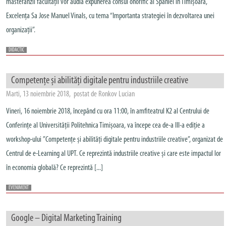
masteranzii facultății vor audia expunerea consul onorific al Spaniei în Timișoara,
Excelența Sa Jose Manuel Vinals, cu tema “Importanta strategiei în dezvoltarea unei
organizații”.
DIDACTIC
Competențe și abilități digitale pentru industriile creative
Marti, 13 noiembrie 2018, postat de Ronkov Lucian
Vineri, 16 noiembrie 2018, începând cu ora 11:00, în amfiteatrul K2 al Centrului de
Conferințe al Universității Politehnica Timișoara, va începe cea de-a III-a ediție a
workshop-ului ”Competențe și abilități digitale pentru industriile creative”, organizat de
Centrul de e-Learning al UPT. Ce reprezintă industriile creative și care este impactul lor
în economia globală? Ce reprezintă [...]
EVENIMENT
Google – Digital Marketing Training