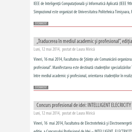
IEEE de Inteligenţă Computaţională şi Informatică Aplicată (IEEE 9
Simpozionul este organizat de Universitatea Politehnica Timişoara, F
EVENIMENT
„Traducerea în mediul academic şi profesional”, ediţia
Luni, 12 mai 2014, postat de Laura Mirică
Vineri, 16 mai 2014, Facultatea de Ştiinţe ale Comunicării organizea
profesional”. Manifestarea este destinată studenţilor specializărilor 
între mediul academic şi profesional, orientarea studenţilor în realiza
EVENIMENT
Concurs profesional de idei: INTELLIGENT ELECRICIT
Luni, 12 mai 2014, postat de Laura Mirică
Vineri, 16 mai 2014, Facultatea de Electrotehnică şi Electroenergeti
ediție a Concursului Profesional de Idei – INTELLIGENT ELECTRICITY 