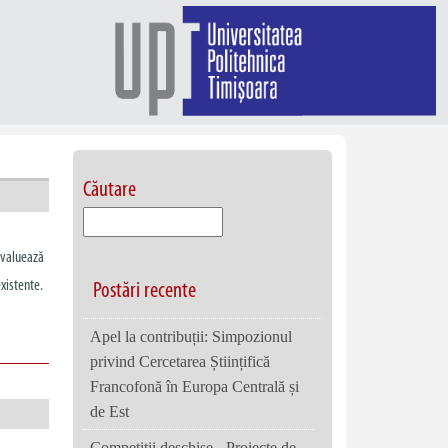
Căutare
 evaluează
xistente.
Postări recente
Apel la contribuții: Simpozionul
privind Cercetarea Științifică
Francofonă în Europa Centrală și
de Est
Competiții deschise - Proiecte de