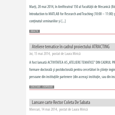
Marți, 20 mai 2014, în Amfiteatrul 150 al Facultății de Mecanică (Bd.
Introduction to MATLAB for Research and Teaching (10:00 – 11:00) ș
conținutul seminariilor și [...]
DIDACTIC
Ateliere tematice în cadrul proiectului ATRACTING
Joi, 15 mai 2014, postat de Laura Mirică
A fost lansată ACTIVITATEA A5 „ATELIERE TEMATICE” DIN CADRUL PR
formare doctorală şi postdoctorală pentru cercetători în ştiinţe ing
persoane din instituţiile partenere (din aceeaşi instituţie, sau din inst
CERCETARE - COOPERARE
Lansare carte Rector Coleta De Sabata
Miercuri, 14 mai 2014, postat de Laura Mirică