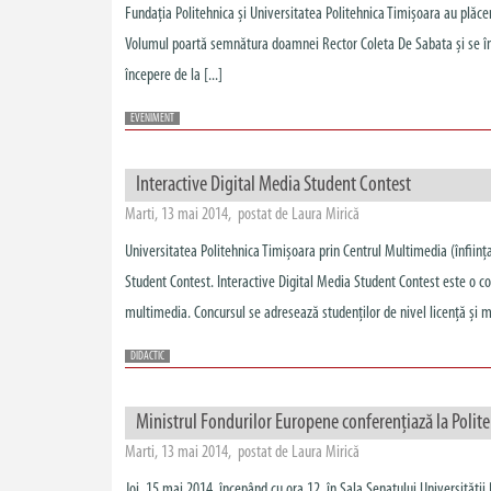
Fundația Politehnica și Universitatea Politehnica Timișoara au plăcer
Volumul poartă semnătura doamnei Rector Coleta De Sabata și se însc
începere de la [...]
EVENIMENT
Interactive Digital Media Student Contest
Marti, 13 mai 2014, postat de Laura Mirică
Universitatea Politehnica Timișoara prin Centrul Multimedia (înfiin
Student Contest. Interactive Digital Media Student Contest este o co
multimedia. Concursul se adresează studenților de nivel licență și ma
DIDACTIC
Ministrul Fondurilor Europene conferențiază la Polit
Marti, 13 mai 2014, postat de Laura Mirică
Joi, 15 mai 2014, începând cu ora 12, în Sala Senatului Universități