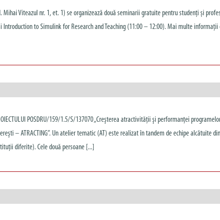
 Mihai Viteazul nr. 1, et. 1) se organizează două seminarii gratuite pentru studenți și profes
i Introduction to Simulink for Research and Teaching (11:00 – 12:00). Mai multe informații
OIECTULUI POSDRU/159/1.5/S/137070 „Creşterea atractivităţii şi performanţei programelo
inereşti – ATRACTING”. Un atelier tematic (AT) este realizat în tandem de echipe alcătuite di
ituţii diferite). Cele două persoane [...]