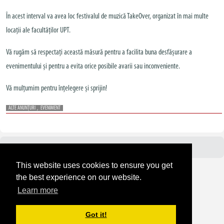
În acest interval va avea loc festivalul de muzică TakeOver, organizat în mai multe
locații ale facultăților UPT.
Vă rugăm să respectați această măsură pentru a facilita buna desfășurare a
evenimentului și pentru a evita orice posibile avarii sau inconveniente.
Vă mulțumim pentru înțelegere și sprijin!
ALTE ANUNȚURI
,
EVENIMENT
Avizier UPT
This website uses cookies to ensure you get
the best experience on our website.
Learn more
Got it!