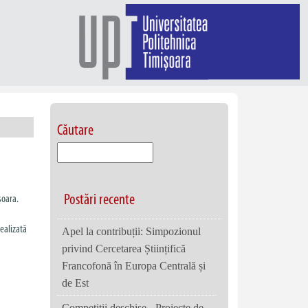
Căutare
Postări recente
șoara.
realizată
Apel la contribuții: Simpozionul
privind Cercetarea Științifică
Francofonă în Europa Centrală și
de Est
Competiții deschise - Proiecte de