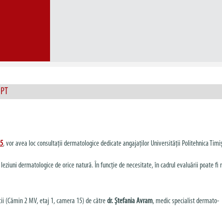
UPT
25
, vor avea loc consultații dermatologice dedicate angajaților Universității Politehnica Timi
eziuni dermatologice de orice natură. În funcție de necesitate, în cadrul evaluării poate fi 
cii (Cămin 2 MV, etaj 1, camera 15) de către
dr. Ștefania Avram
, medic specialist dermato-