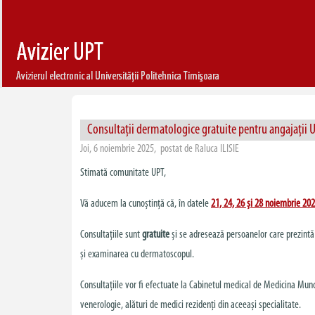
Consultații dermatologice gratuite pentru angajații 
Joi, 6 noiembrie 2025, postat de Raluca ILISIE
Stimată comunitate UPT,
Vă aducem la cunoștință că, în datele
21, 24, 26 și 28 noiembrie 20
Consultațiile sunt
gratuite
și se adresează persoanelor care prezintă l
și examinarea cu dermatoscopul.
Consultațiile vor fi efectuate la Cabinetul medical de Medicina Mun
venerologie, alături de medici rezidenți din aceeași specialitate.