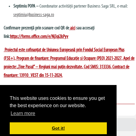
Septimiu POPA –
Coordonator activității partener Business Saga SRL, e-mail:
septimiu@business-saga.ro
Confirmare prezență prin scanare cod QR de
aici
sau accesați
link:
https://forms.office.com/e/Nj3qi2kPyv
Proiectul este cofinanțat de Uniunea Europeană prin Fondul Social European Plus
(FSE+), Program de finanțare: Programul Educație și Ocupare (PEO) 2021-2027, Apel de
proiecte: „Ține Pasul” – Regiuni mai puțin dezvoltate, Cod SMIS: 313336, Contract de
finanțare: 13910_VEST din 15-11-2024.
This website uses cookies to ensure you get
ALTE ANUNȚURI
the best experience on our website.
Learn more
Avizier UPT
Got it!