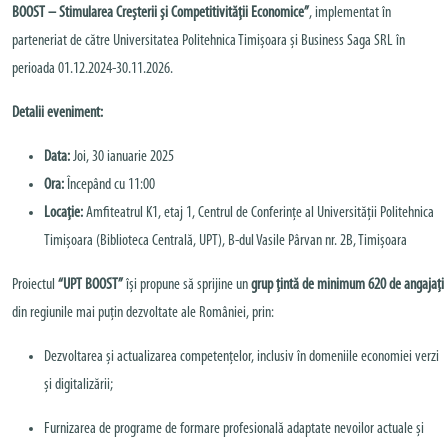
BOOST – Stimularea Creșterii și Competitivității Economice”
, implementat în
parteneriat de către Universitatea Politehnica Timișoara și Business Saga SRL în
perioada 01.12.2024-30.11.2026.
Detalii eveniment:
Data:
Joi, 30 ianuarie 2025
Ora:
Începând cu 11:00
Locație:
Amfiteatrul K1, etaj 1, Centrul de Conferințe al Universității Politehnica
Timișoara (Biblioteca Centrală, UPT), B-dul Vasile Pârvan nr. 2B, Timișoara
Proiectul
“UPT BOOST”
își propune să sprijine un
grup țintă de minimum 620 de angajați
din regiunile mai puțin dezvoltate ale României, prin:
Dezvoltarea și actualizarea competențelor, inclusiv în domeniile economiei verzi
și digitalizării;
Furnizarea de programe de formare profesională adaptate nevoilor actuale și