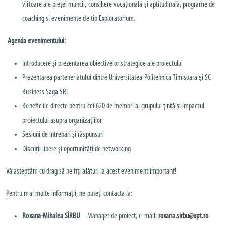
viitoare ale pieței muncii, consiliere vocațională și aptitudinală, programe de
coaching și evenimente de tip Exploratorium.
Agenda evenimentului:
Introducere și prezentarea obiectivelor strategice ale proiectului
Prezentarea parteneriatului dintre Universitatea Politehnica Timișoara și SC
Business Saga SRL
Beneficiile directe pentru cei 620 de membri ai grupului țintă și impactul
proiectului asupra organizațiilor
Sesiuni de întrebări și răspunsuri
Discuții libere și oportunități de networking
Vă așteptăm cu drag să ne fiți alături la acest eveniment important!
Pentru mai multe informații, ne puteți contacta la:
Roxana-Mihalea SÎRBU
– Manager de proiect, e-mail:
roxana.sirbu@upt.ro