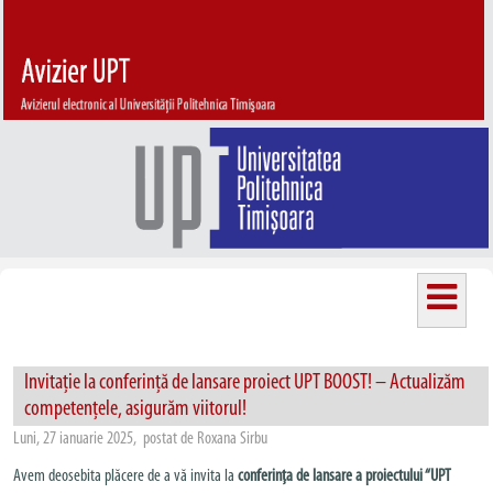
Invitație la conferință de lansare proiect UPT BOOST! – Actualizăm
competențele, asigurăm viitorul!
Luni, 27 ianuarie 2025, postat de Roxana Sirbu
Avem deosebita plăcere de a vă invita la
conferința de lansare a proiectului “UPT