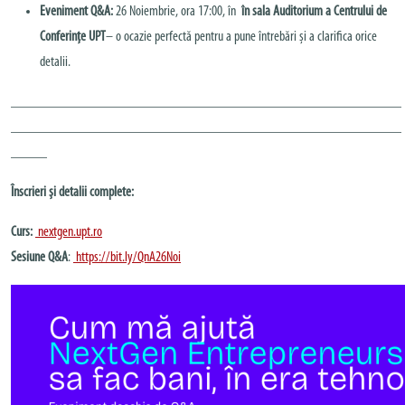
Eveniment Q&A:
26 Noiembrie, ora 17:00, în
în sala Auditorium a Centrului de
Conferințe UPT
– o ocazie perfectă pentru a pune întrebări și a clarifica orice
detalii.
______________________________________________________
______________________________________________________
_____
Înscrieri și detalii complete:
Curs:
nextgen.upt.ro
Sesiune Q&A
:
https://bit.ly/QnA26Noi