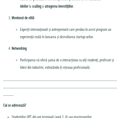
ideilor
la
scaling
și
atragerea investițiilor
.
Mentorat de elită
Experții internaționali și antreprenorii care predau în acest program au
experiență reală în lansarea și dezvoltarea startup-urilor.
Networking
Participarea vă oferă șansa de a interacționa cu alți studenți, profesori și
lideri din industrie, extinzându-ți rețeaua profesională.
______________________________________________________
______________________________________________________
_____
Cui se adresează?
Studenților UPT din ani terminali (anul 3, 4) sau masteranzilor.