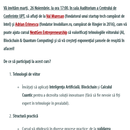
Vă invităm marți, 26 Noiembrie, la ora 17:00, în sala Auditorium a Centrului de
Conferințe UPT
, să aflați de la
Val Muresan
(fondatorul unui startup tech cumpărat de
Intel) și
Adrian Erimescu
(fondator Imobiliare.ro, cumpărat de Ringier in 2016), cum vă
poate ajuta cursul
NextGen Entrepreneurship
să valorificați tehnologiile viitorului (AI,
Blockchain & Quantum Computing) și să vă creșteți exponențial șansele de reușită în
afaceri!
De ce să participați la acest curs?
Tehnologii de viitor
Învățați să aplicați
Inteligența Artificială
,
Blockchain
și
Calculul
Cuantic
pentru a dezvolta soluții inovatoare (fără să fie nevoie să fiți
expert în tehnologie în prealabil).
Structură practică
Cursul vă ghidează în diverse procese practice: de la
validarea