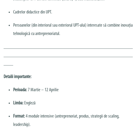
Cadrelor didactice din UPT.
Persoanelor (din interiorul sau exteriorul UPT-ului) interesate să combine inovația
tehnologică cu antreprenoriatul.
______________________________________________________
______________________________________________________
____
Detalii importante:
Perioada:
7 Martie – 12 Aprilie
Limba:
Engleză
Format:
4 module intensive (antreprenoriat, produs, strategii de scaling,
leadership).