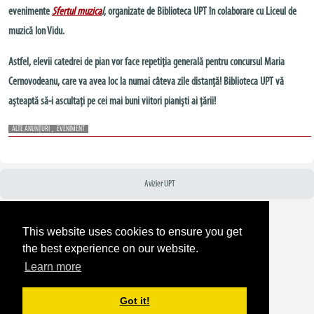
evenimente
Sfertul muzica
l
, organizate de Biblioteca UPT în colaborare cu Liceul de
muzică Ion Vidu.
Astfel, elevii catedrei de pian vor face repetiția generală pentru concursul Maria
Cernovodeanu, care va avea loc la numai câteva zile distanță! Biblioteca UPT vă
așteaptă să-i ascultați pe cei mai buni viitori pianiști ai țării!
ALTE ANUNȚURI
,
EVENIMENT
Avizier UPT
This website uses cookies to ensure you get
the best experience on our website.
Learn more
Got it!