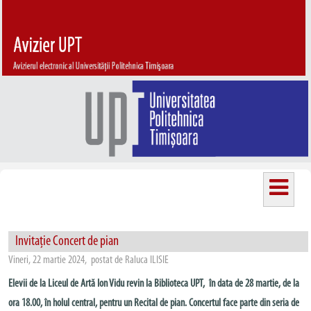
Invitație Concert de pian
Vineri, 22 martie 2024, postat de Raluca ILISIE
Elevii de la Liceul de Artă Ion Vidu revin la Biblioteca UPT, în data de 28 martie, de la
ora 18.00, în holul central, pentru un Recital de pian. Concertul face parte din seria de