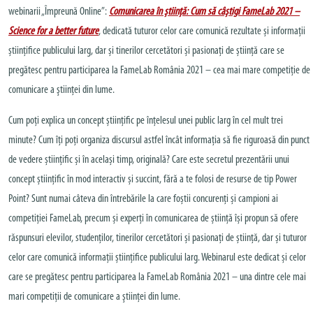
webinarii „Împreună Online”:
Comunicarea în știință: Cum să câștigi FameLab 2021 –
Science for a better future
, dedicată tuturor celor care comunică rezultate și informații
științifice publicului larg, dar și tinerilor cercetători și pasionați de știință care se
pregătesc pentru participarea la FameLab România 2021 – cea mai mare competiție de
comunicare a ştiinţei din lume.
Cum poți explica un concept științific pe înțelesul unei public larg în cel mult trei
minute? Cum îți poți organiza discursul astfel încât informația să fie riguroasă din punct
de vedere științific și în același timp, originală? Care este secretul prezentării unui
concept științific în mod interactiv și succint, fără a te folosi de resurse de tip Power
Point? Sunt numai câteva din întrebările la care foștii concurenți și campioni ai
competiției FameLab, precum și experți în comunicarea de știință își propun să ofere
răspunsuri elevilor, studenților, tinerilor cercetători și pasionați de știință, dar și tuturor
celor care comunică informații științifice publicului larg. Webinarul este dedicat și celor
care se pregătesc pentru participarea la FameLab România 2021 – una dintre cele mai
mari competiții de comunicare a ştiinţei din lume.