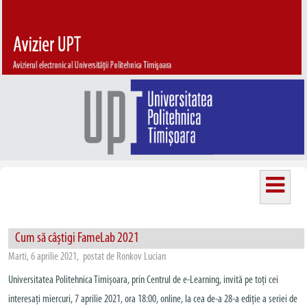
Cum să câștigi FameLab 2021
Marti, 6 aprilie 2021, postat de Ronkov Lucian
Universitatea Politehnica Timișoara, prin Centrul de e-Learning, invită pe toți cei
interesați miercuri, 7 aprilie 2021, ora 18:00, online, la cea de-a 28-a ediție a seriei de