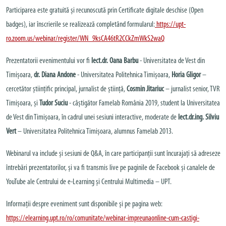
Participarea este gratuită și recunoscută prin Certificate digitale deschise (Open
badges), iar înscrierile se realizează completând formularul:
https://upt-
ro.zoom.us/webinar/register/WN_9ksCA46tR2CCkZmWkS2waQ
Prezentatorii evenimentului vor fi
lect.dr. Oana Barbu
- Universitatea de Vest din
Timișoara,
dr. Diana Andone
- Universitatea Politehnica Timișoara,
Horia Gligor
–
cercetător științific principal, jurnalist de știință,
Cosmin Jitariuc
– jurnalist senior, TVR
Timișoara, și
Tudor Suciu
- câștigător Famelab România 2019, student la Universitatea
de Vest din Timișoara, în cadrul unei sesiuni interactive, moderate de
lect.dr.ing. Silviu
Vert
– Universitatea Politehnica Timișoara, alumnus Famelab 2013.
Webinarul va include și sesiuni de Q&A, în care participanții sunt încurajați să adreseze
întrebări prezentatorilor, și va fi transmis live pe paginile de Facebook și canalele de
YouTube ale Centrului de e-Learning și Centrului Multimedia – UPT.
Informații despre eveniment sunt disponibile și pe pagina web:
https://elearning.upt.ro/ro/comunitate/webinar-impreunaonline-cum-castigi-