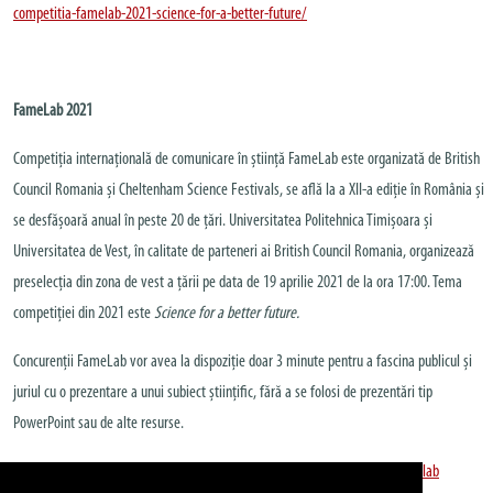
competitia-famelab-2021-science-for-a-better-future/
FameLab 2021
Competiția internațională de comunicare în știință FameLab este organizată de British
Council Romania și Cheltenham Science Festivals, se află la a XII-a ediție în România și
se desfășoară anual în peste 20 de țări. Universitatea Politehnica Timișoara și
Universitatea de Vest, în calitate de parteneri ai British Council Romania, organizează
preselecția din zona de vest a țării pe data de 19 aprilie 2021 de la ora 17:00. Tema
competiției din 2021 este
Science for a better future.
Concurenții FameLab vor avea la dispoziție doar 3 minute pentru a fascina publicul și
juriul cu o prezentare a unui subiect științific, fără a se folosi de prezentări tip
PowerPoint sau de alte resurse.
Detalii despre FameLab România 2021:
https://www.britishcouncil.ro/famelab