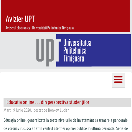
Educația online… din perspectiva studenților
Marti, 9 iunie 2020, postat de Ronkov Lucian
Educația online, generalizată la toate nivelurile de învățământ ca urmare a pandemiei
de coronavirus, s-a aflat în centrul atenției opiniei publice în ultima perioadă. Seria de