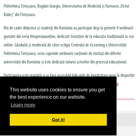
Politehnica Timișoara, Bogdan Giurgiu, Universitatea de Medicină și Farmacie „Victor
Babeș” din Timișoara.
Mii de cadre didactice și studenți din România au participat deja la primele 9 webinarii
gratuite din seria #impreunaonline, dedicate tranziției de la educația tradițională la cea
online. Găzduită și moderată de către echipa Centrului de eLearning a Universității
Politehnica Timișoara, seria cuprinde webinarii susținute de invitați din diferite
universități din România și este dedicată tuturor actorilor din procesul educațional.
Participarea este gratuită și se face accesând link-urile de înregistrare puse la dispoziție
în fiecare săptămână pe pagina web oficială a CeL –
https://elearning.upt.ro
.
This website uses cookies to ensure you get
the best experience on our website.
ALTE ANUNȚURI
,
EVENIMENT
,
INFORMATIZARE
Learn more
Got it!
Avizier UPT