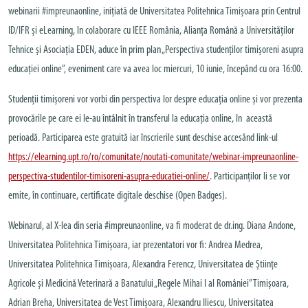
webinarii #impreunaonline, inițiată de Universitatea Politehnica Timișoara prin Centrul
ID/IFR și eLearning, în colaborare cu IEEE România, Alianța Română a Universităților
Tehnice și Asociația EDEN, aduce în prim plan „Perspectiva studenților timișoreni asupra
educației online”, eveniment care va avea loc miercuri, 10 iunie, începând cu ora 16:00.
Studenții timișoreni vor vorbi din perspectiva lor despre educația online și vor prezenta
provocările pe care ei le-au întâlnit în transferul la educația online, în această
perioadă. Participarea este gratuită iar înscrierile sunt deschise accesând link-ul
https://elearning.upt.ro/ro/comunitate/noutati-comunitate/webinar-impreunaonline-
perspectiva-studentilor-timisoreni-asupra-educatiei-online/
. Participanților li se vor
emite, în continuare, certificate digitale deschise (Open Badges).
Webinarul, al X-lea din seria #impreunaonline, va fi moderat de dr.ing. Diana Andone,
Universitatea Politehnica Timișoara, iar prezentatori vor fi: Andrea Medrea,
Universitatea Politehnica Timișoara, Alexandra Ferencz, Universitatea de Științe
Agricole și Medicină Veterinară a Banatului „Regele Mihai I al României” Timișoara,
Adrian Breha, Universitatea de Vest Timișoara, Alexandru Iliescu, Universitatea