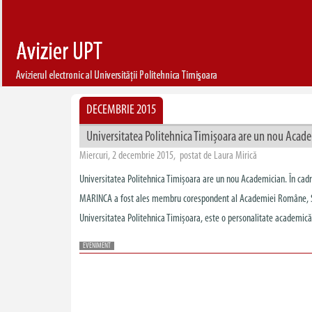
DECEMBRIE 2015
Universitatea Politehnica Timișoara are un nou Acad
Miercuri, 2 decembrie 2015, postat de Laura Mirică
Universitatea Politehnica Timișoara are un nou Academician. În cadr
MARINCA a fost ales membru corespondent al Academiei Române, Secț
Universitatea Politehnica Timișoara, este o personalitate academică 
EVENIMENT