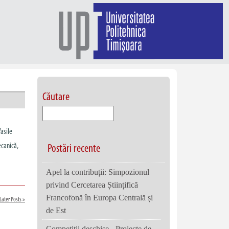
Căutare
asile
ecanică,
Postări recente
Apel la contribuții: Simpozionul
privind Cercetarea Științifică
Francofonă în Europa Centrală și
Later Posts »
de Est
Competiții deschise - Proiecte de