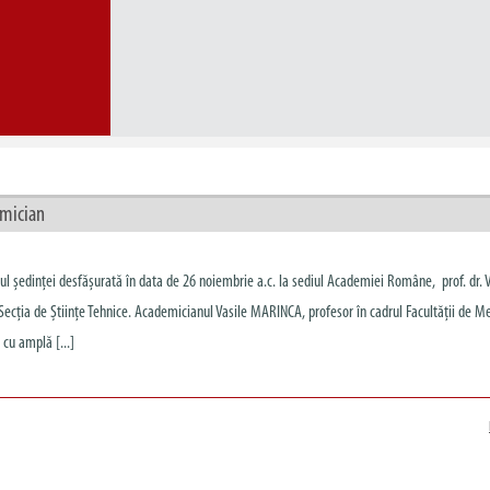
emician
ul ședinței desfășurată în data de 26 noiembrie a.c. la sediul Academiei Române, prof. dr. V
ia de Științe Tehnice. Academicianul Vasile MARINCA, profesor în cadrul Facultății de M
cu amplă [...]